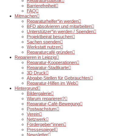
Reparaturstatistik
Barrierefreiheit
FAQ
Mitmachen
Reparaturhelfer*in werden
BFD absolvieren und mitarbeiten
Unterstützer*in werden / Spenden
Projektbeirat besuchen
Sachen spenden
Werkstatt nutzen
Reparaturcafé gründen
Reparieren in Leipzig
Reparatur-Kooperationen
Reparatur-Stadtkarte
3D Druck
Abgabe-Stellen für Gebrauchtes
Reparatur-Hilfen im Web
Hintergrund
Bildergalerie
Warum reparieren?
Reparatur-Café-Bewegung
Postwachstum
Verein
Netzwerk
Fördergeber*innen
Pressespiegel
Newsletter