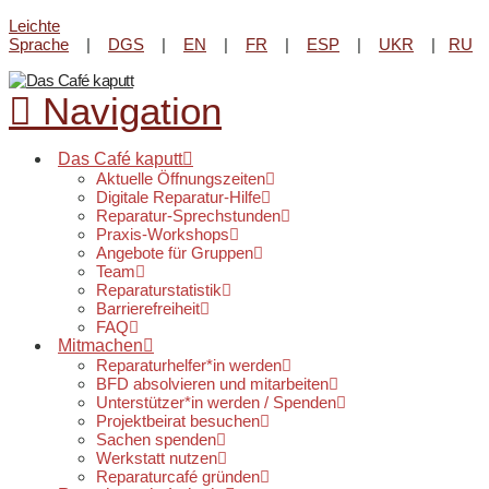
Leichte
Reparatur-Angebot im Lene-
Sprache
|
DGS
|
EN
|
FR
|
ESP
|
UKR
|
RU
Voigt Park beim
Kultur-Kiosk
am
Infos & Öffnungszeiten
20. August von 16 - 18 Uhr.
Navigation
Das Café kaputt
Aktuelle Öffnungszeiten
Digitale Reparatur-Hilfe
Reparatur-Sprechstunden
Praxis-Workshops
Angebote für Gruppen
Team
Reparaturstatistik
Barrierefreiheit
FAQ
Mitmachen
Reparaturhelfer*in werden
BFD absolvieren und mitarbeiten
Unterstützer*in werden / Spenden
Projektbeirat besuchen
Sachen spenden
Werkstatt nutzen
Reparaturcafé gründen