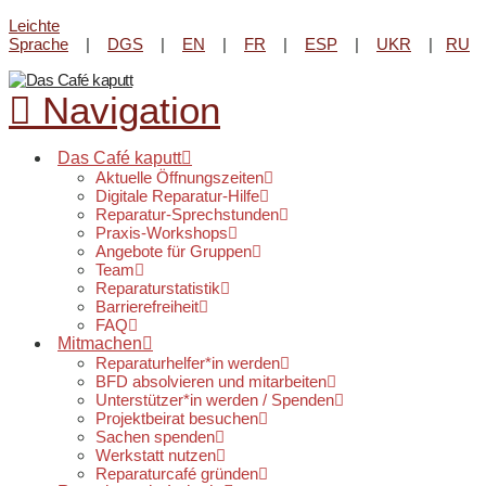
Leichte
Reparatur-Angebot im Lene-
Sprache
|
DGS
|
EN
|
FR
|
ESP
|
UKR
|
RU
Voigt Park beim
Kultur-Kiosk
am
Infos & Öffnungszeiten
20. August von 16 - 18 Uhr.
Navigation
Das Café kaputt
Aktuelle Öffnungszeiten
Digitale Reparatur-Hilfe
Reparatur-Sprechstunden
Praxis-Workshops
Angebote für Gruppen
Team
Reparaturstatistik
Barrierefreiheit
FAQ
Mitmachen
Reparaturhelfer*in werden
BFD absolvieren und mitarbeiten
Unterstützer*in werden / Spenden
Projektbeirat besuchen
Sachen spenden
Werkstatt nutzen
Reparaturcafé gründen