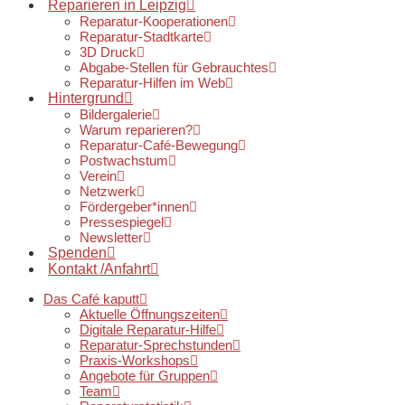
Reparieren in Leipzig
Reparatur-Kooperationen
Reparatur-Stadtkarte
3D Druck
Abgabe-Stellen für Gebrauchtes
Reparatur-Hilfen im Web
Hintergrund
Bildergalerie
Warum reparieren?
Reparatur-Café-Bewegung
Postwachstum
Verein
Netzwerk
Fördergeber*innen
Pressespiegel
Newsletter
Spenden
Kontakt /Anfahrt
Das Café kaputt
Aktuelle Öffnungszeiten
Digitale Reparatur-Hilfe
Reparatur-Sprechstunden
Praxis-Workshops
Angebote für Gruppen
Team