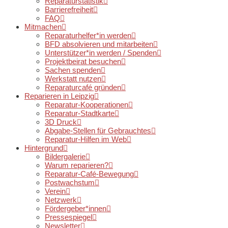
Reparaturstatistik
Barrierefreiheit
FAQ
Mitmachen
Reparaturhelfer*in werden
BFD absolvieren und mitarbeiten
Unterstützer*in werden / Spenden
Projektbeirat besuchen
Sachen spenden
Werkstatt nutzen
Reparaturcafé gründen
Reparieren in Leipzig
Reparatur-Kooperationen
Reparatur-Stadtkarte
3D Druck
Abgabe-Stellen für Gebrauchtes
Reparatur-Hilfen im Web
Hintergrund
Bildergalerie
Warum reparieren?
Reparatur-Café-Bewegung
Postwachstum
Verein
Netzwerk
Fördergeber*innen
Pressespiegel
Newsletter