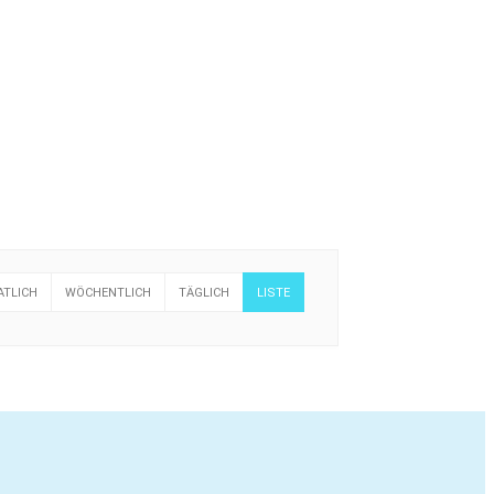
Infos & Öffnungszeiten
TLICH
WÖCHENTLICH
TÄGLICH
LISTE