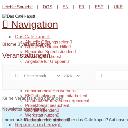
Leichte Sprache
|
DGS
|
EN
|
FR
|
ESP
|
UKR
Reparatur-Angebot im Lene
Navigation
Das Café kaputt
Aktuelle Öffnungszeiten
Home
Veranstaltungen
Digitale Reparatur-Hilfe
Reparatur-Sprechstunden
Veranstaltungen
Praxis-Workshops
Angebote für Gruppen
Team
Reparaturstatistik
Barrierefreiheit
FAQ
Mitmachen
Reparaturhelfer*in werden
BFD absolvieren und mitarbeiten
Keine Veranstaltung gefunden!
Unterstützer*in werden / Spenden
Projektbeirat besuchen
Newsletter abonnieren!
Sachen spenden
Werkstatt nutzen
Immer auf dem Laufenden bleiben über das Café kaputt? Auf unser
Reparaturcafé gründen
Reparieren in Leipzig