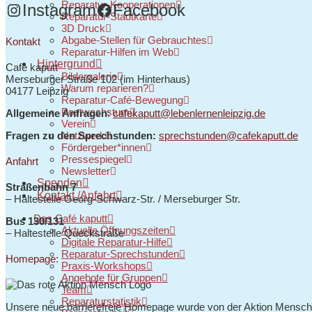
Reparatur-Kooperationen
Instagram
Facebook
Reparatur-Stadtkarte
3D Druck
Abgabe-Stellen für Gebrauchtes
Kontakt
Reparatur-Hilfen im Web
Hintergrund
Café kaputt
Bildergalerie
Merseburger Straße 102 (im Hinterhaus)
Warum reparieren?
04177 Leipzig
Reparatur-Café-Bewegung
Postwachstum
Allgemeine Anfragen
:
cafekaputt@lebenlernenleipzig.de
Verein
Netzwerk
Fragen zu den Sprechstunden:
sprechstunden@cafekaputt.de
Fördergeber*innen
Pressespiegel
Anfahrt
Newsletter
Spenden
Straßenbahn 7
Kontakt /Anfahrt
– Haltestelle
Georg-Schwarz-Str. / Merseburger Str.
Das Café kaputt
Bus 130/131
Aktuelle Öffnungszeiten
–
Haltestelle Queckstraße
Digitale Reparatur-Hilfe
Reparatur-Sprechstunden
Homepage:
Praxis-Workshops
Angebote für Gruppen
Team
Reparaturstatistik
Unsere neue barrierefreie Homepage wurde von der Aktion Mensch 