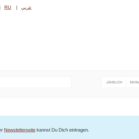
|
RU
|
عربي
-Voigt Park beim
Kultur-Kiosk
am 20. August von 16 - 18 Uhr.
JÄHRLICH
MONA
er
Newsletterseite
kannst Du Dich eintragen.