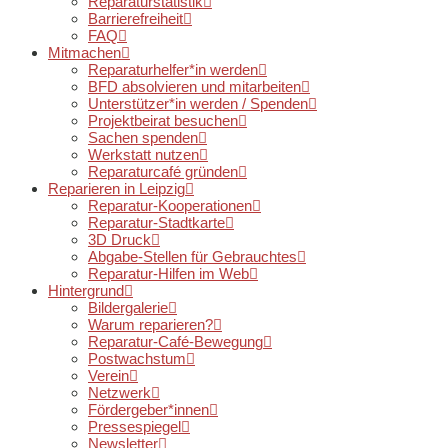
Reparaturstatistik
Barrierefreiheit
FAQ
Mitmachen
Reparaturhelfer*in werden
BFD absolvieren und mitarbeiten
Unterstützer*in werden / Spenden
Projektbeirat besuchen
Sachen spenden
Werkstatt nutzen
Reparaturcafé gründen
Reparieren in Leipzig
Reparatur-Kooperationen
Reparatur-Stadtkarte
3D Druck
Abgabe-Stellen für Gebrauchtes
Reparatur-Hilfen im Web
Hintergrund
Bildergalerie
Warum reparieren?
Reparatur-Café-Bewegung
Postwachstum
Verein
Netzwerk
Fördergeber*innen
Pressespiegel
Newsletter