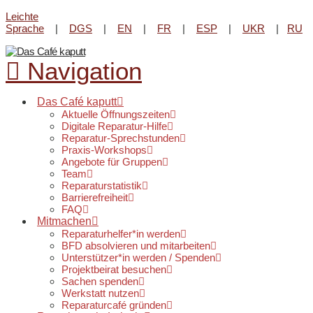
Leichte
Reparatur-Angebot im Lene-
Sprache
|
DGS
|
EN
|
FR
|
ESP
|
UKR
|
RU
Voigt Park beim
Kultur-Kiosk
am
Infos & Öffnungszeiten
20. August von 16 - 18 Uhr.
Navigation
Das Café kaputt
Aktuelle Öffnungszeiten
Digitale Reparatur-Hilfe
Reparatur-Sprechstunden
Praxis-Workshops
Angebote für Gruppen
Team
Reparaturstatistik
Barrierefreiheit
FAQ
Mitmachen
Reparaturhelfer*in werden
BFD absolvieren und mitarbeiten
Unterstützer*in werden / Spenden
Projektbeirat besuchen
Sachen spenden
Werkstatt nutzen
Reparaturcafé gründen