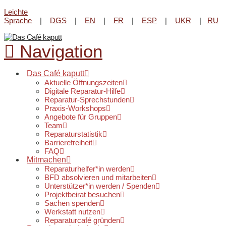
Leichte
Reparatur-Angebot im Lene-
Sprache
|
DGS
|
EN
|
FR
|
ESP
|
UKR
|
RU
Voigt Park beim
Kultur-Kiosk
am
Infos & Öffnungszeiten
20. August von 16 - 18 Uhr.
Navigation
Das Café kaputt
Aktuelle Öffnungszeiten
Digitale Reparatur-Hilfe
Reparatur-Sprechstunden
Praxis-Workshops
Angebote für Gruppen
Team
Reparaturstatistik
Barrierefreiheit
FAQ
Mitmachen
Reparaturhelfer*in werden
BFD absolvieren und mitarbeiten
Unterstützer*in werden / Spenden
Projektbeirat besuchen
Sachen spenden
Werkstatt nutzen
Reparaturcafé gründen