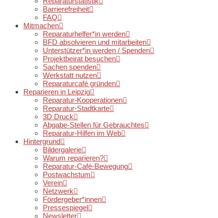
Reparaturstatistik
Barrierefreiheit
FAQ
Mitmachen
Reparaturhelfer*in werden
BFD absolvieren und mitarbeiten
Unterstützer*in werden / Spenden
Projektbeirat besuchen
Sachen spenden
Werkstatt nutzen
Reparaturcafé gründen
Reparieren in Leipzig
Reparatur-Kooperationen
Reparatur-Stadtkarte
3D Druck
Abgabe-Stellen für Gebrauchtes
Reparatur-Hilfen im Web
Hintergrund
Bildergalerie
Warum reparieren?
Reparatur-Café-Bewegung
Postwachstum
Verein
Netzwerk
Fördergeber*innen
Pressespiegel
Newsletter