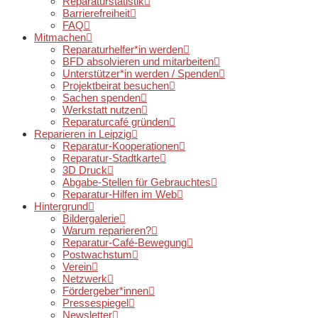
Reparaturstatistik
Barrierefreiheit
FAQ
Mitmachen
Reparaturhelfer*in werden
BFD absolvieren und mitarbeiten
Unterstützer*in werden / Spenden
Projektbeirat besuchen
Sachen spenden
Werkstatt nutzen
Reparaturcafé gründen
Reparieren in Leipzig
Reparatur-Kooperationen
Reparatur-Stadtkarte
3D Druck
Abgabe-Stellen für Gebrauchtes
Reparatur-Hilfen im Web
Hintergrund
Bildergalerie
Warum reparieren?
Reparatur-Café-Bewegung
Postwachstum
Verein
Netzwerk
Fördergeber*innen
Pressespiegel
Newsletter