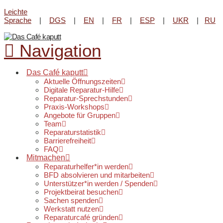
Leichte
Reparatur-Angebot im Lene-
Sprache
|
DGS
|
EN
|
FR
|
ESP
|
UKR
|
RU
Voigt Park beim
Kultur-Kiosk
am
Infos & Öffnungszeiten
20. August von 16 - 18 Uhr.
Navigation
Das Café kaputt
Aktuelle Öffnungszeiten
Digitale Reparatur-Hilfe
Reparatur-Sprechstunden
Praxis-Workshops
Angebote für Gruppen
Team
Reparaturstatistik
Barrierefreiheit
FAQ
Mitmachen
Reparaturhelfer*in werden
BFD absolvieren und mitarbeiten
Unterstützer*in werden / Spenden
Projektbeirat besuchen
Sachen spenden
Werkstatt nutzen
Reparaturcafé gründen