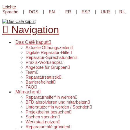
Leichte
Reparatur-Angebot im Lene-
Sprache
|
DGS
|
EN
|
FR
|
ESP
|
UKR
|
RU
Voigt Park beim
Kultur-Kiosk
am
Infos & Öffnungszeiten
20. August von 16 - 18 Uhr.
Navigation
Das Café kaputt
Aktuelle Öffnungszeiten
Digitale Reparatur-Hilfe
Reparatur-Sprechstunden
Praxis-Workshops
Angebote für Gruppen
Team
Reparaturstatistik
Barrierefreiheit
FAQ
Mitmachen
Reparaturhelfer*in werden
BFD absolvieren und mitarbeiten
Unterstützer*in werden / Spenden
Projektbeirat besuchen
Sachen spenden
Werkstatt nutzen
Reparaturcafé gründen