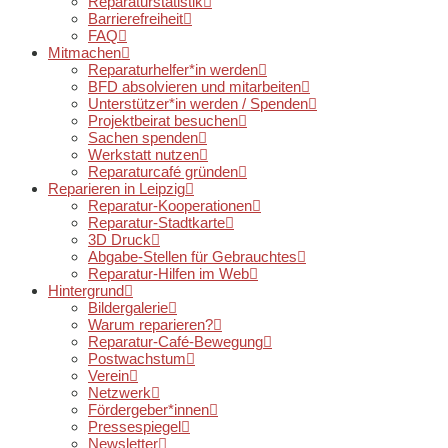
Reparaturstatistik
Barrierefreiheit
FAQ
Mitmachen
Reparaturhelfer*in werden
BFD absolvieren und mitarbeiten
Unterstützer*in werden / Spenden
Projektbeirat besuchen
Sachen spenden
Werkstatt nutzen
Reparaturcafé gründen
Reparieren in Leipzig
Reparatur-Kooperationen
Reparatur-Stadtkarte
3D Druck
Abgabe-Stellen für Gebrauchtes
Reparatur-Hilfen im Web
Hintergrund
Bildergalerie
Warum reparieren?
Reparatur-Café-Bewegung
Postwachstum
Verein
Netzwerk
Fördergeber*innen
Pressespiegel
Newsletter