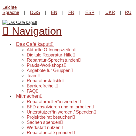
Leichte
Reparatur-Angebot im Lene-
Sprache
|
DGS
|
EN
|
FR
|
ESP
|
UKR
|
RU
Voigt Park beim
Kultur-Kiosk
am
Infos & Öffnungszeiten
20. August von 16 - 18 Uhr.
Navigation
Das Café kaputt
Aktuelle Öffnungszeiten
Digitale Reparatur-Hilfe
Reparatur-Sprechstunden
Praxis-Workshops
Angebote für Gruppen
Team
Reparaturstatistik
Barrierefreiheit
FAQ
Mitmachen
Reparaturhelfer*in werden
BFD absolvieren und mitarbeiten
Unterstützer*in werden / Spenden
Projektbeirat besuchen
Sachen spenden
Werkstatt nutzen
Reparaturcafé gründen