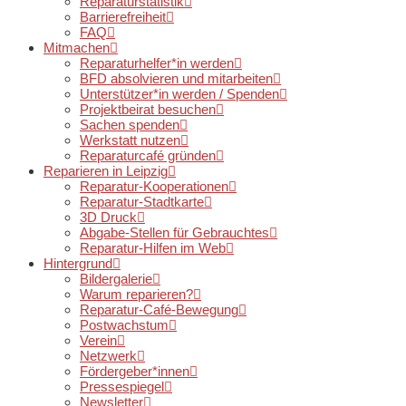
Reparaturstatistik
Barrierefreiheit
FAQ
Mitmachen
Reparaturhelfer*in werden
BFD absolvieren und mitarbeiten
Unterstützer*in werden / Spenden
Projektbeirat besuchen
Sachen spenden
Werkstatt nutzen
Reparaturcafé gründen
Reparieren in Leipzig
Reparatur-Kooperationen
Reparatur-Stadtkarte
3D Druck
Abgabe-Stellen für Gebrauchtes
Reparatur-Hilfen im Web
Hintergrund
Bildergalerie
Warum reparieren?
Reparatur-Café-Bewegung
Postwachstum
Verein
Netzwerk
Fördergeber*innen
Pressespiegel
Newsletter