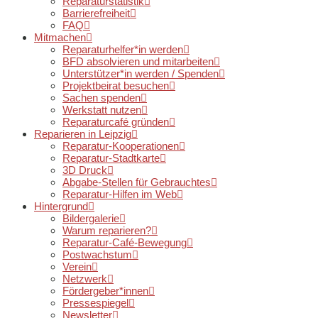
Reparaturstatistik
Barrierefreiheit
FAQ
Mitmachen
Reparaturhelfer*in werden
BFD absolvieren und mitarbeiten
Unterstützer*in werden / Spenden
Projektbeirat besuchen
Sachen spenden
Werkstatt nutzen
Reparaturcafé gründen
Reparieren in Leipzig
Reparatur-Kooperationen
Reparatur-Stadtkarte
3D Druck
Abgabe-Stellen für Gebrauchtes
Reparatur-Hilfen im Web
Hintergrund
Bildergalerie
Warum reparieren?
Reparatur-Café-Bewegung
Postwachstum
Verein
Netzwerk
Fördergeber*innen
Pressespiegel
Newsletter