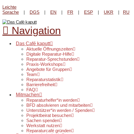
Leichte
Reparatur-Angebot im Lene-
Sprache
|
DGS
|
EN
|
FR
|
ESP
|
UKR
|
RU
Voigt Park beim
Kultur-Kiosk
am
Infos & Öffnungszeiten
20. August von 16 - 18 Uhr.
Navigation
Das Café kaputt
Aktuelle Öffnungszeiten
Digitale Reparatur-Hilfe
Reparatur-Sprechstunden
Praxis-Workshops
Angebote für Gruppen
Team
Reparaturstatistik
Barrierefreiheit
FAQ
Mitmachen
Reparaturhelfer*in werden
BFD absolvieren und mitarbeiten
Unterstützer*in werden / Spenden
Projektbeirat besuchen
Sachen spenden
Werkstatt nutzen
Reparaturcafé gründen